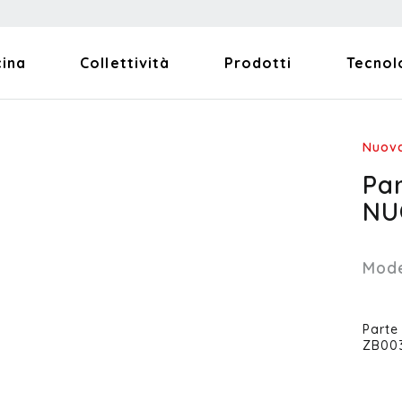
cina
Collettività
Prodotti
Tecnol
Nuov
Par
NU
Mode
Parte
ZB00