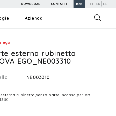
DOWNLOAD
CONTATTI
B2B
IT
EN
ES
ogie
Azienda
a ego
te esterna rubinetto
OVA EGO_NE003310
llo
NE003310
 esterna rubinetto,senza parte incasso,per art.
3330