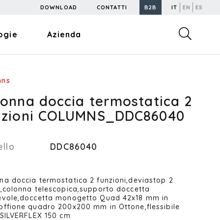
DOWNLOAD
CONTATTI
B2B
IT
EN
ES
ogie
Azienda
mns
lonna doccia termostatica 2
nzioni COLUMNS_DDC86040
llo
DDC86040
na doccia termostatica 2 funzioni,deviastop 2
e,colonna telescopica,supporto doccetta
evole,doccetta monogetto Quad 42x18 mm in
offione quadro 200x200 mm in Ottone,flessibile
o SILVERFLEX 150 cm