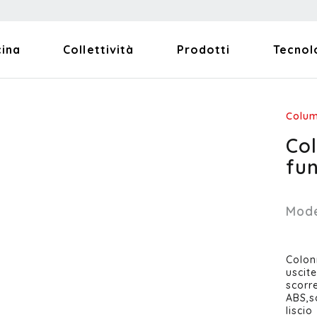
cina
Collettività
Prodotti
Tecnol
Colu
Co
fu
Mode
Colon
uscit
scorr
ABS,s
lisci