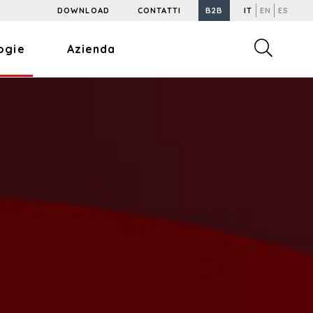
DOWNLOAD
CONTATTI
B2B
IT
EN
ES
ogie
Azienda