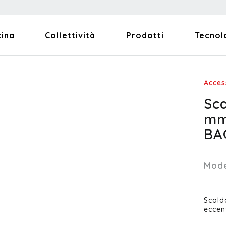
cina
Collettività
Prodotti
Tecnol
Acces
Sca
mm
BA
Mode
Scald
eccen