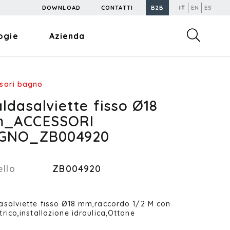
DOWNLOAD
CONTATTI
B2B
IT
EN
ES
ogie
Azienda
sori bagno
ldasalviette fisso Ø18
_ACCESSORI
GNO_ZB004920
llo
ZB004920
asalviette fisso Ø18 mm,raccordo 1/2 M con
trico,installazione idraulica,Ottone