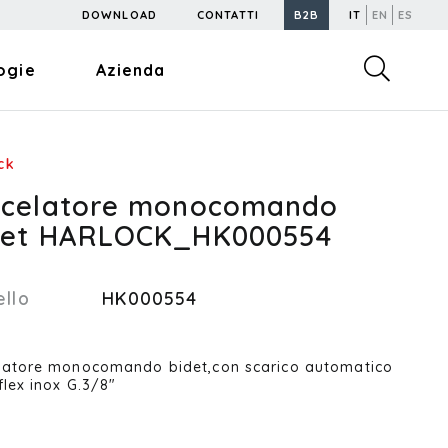
DOWNLOAD
CONTATTI
B2B
IT
EN
ES
ogie
Azienda
ck
scelatore monocomando
det HARLOCK_HK000554
llo
HK000554
latore monocomando bidet,con scarico automatico
flex inox G.3/8"