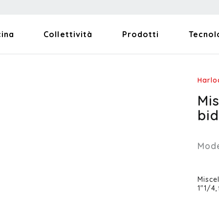
cina
Collettività
Prodotti
Tecnol
Harlo
Mi
bi
Mode
Misce
1"1/4,