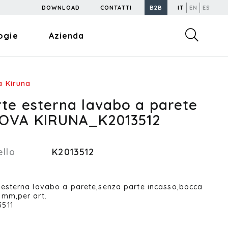
DOWNLOAD
CONTATTI
B2B
IT
EN
ES
ogie
Azienda
 Kiruna
rte esterna lavabo a parete
OVA KIRUNA_K2013512
llo
K2013512
 esterna lavabo a parete,senza parte incasso,bocca
 mm,per art.
511