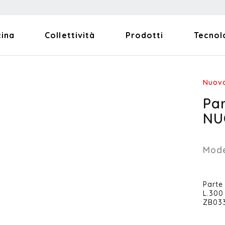
cina
Collettività
Prodotti
Tecnol
Nuova
Pa
NU
Mode
Parte
L.300
ZB033