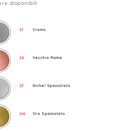
ure disponibili
21
Cromo
26
Vecchio Rame
2F
Nichel Spazzolato
2W
Oro Spazzolato