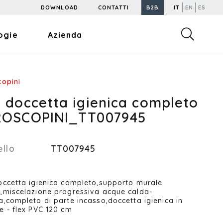
DOWNLOAD
CONTATTI
B2B
IT
EN
ES
ogie
Azienda
copini
t doccetta igienica completo
ROSCOPINI_TT007945
llo
TT007945
occetta igienica completo,supporto murale
,miscelazione progressiva acque calda-
a,completo di parte incasso,doccetta igienica in
e - flex PVC 120 cm