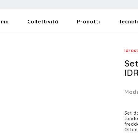
cina
Collettività
Prodotti
Tecnol
Idros
Se
ID
Mode
Set d
tondo
fredd
Otton