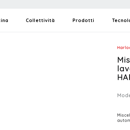
cina
Collettività
Prodotti
Tecnol
Harlo
Mi
la
HA
Mode
Misce
autom