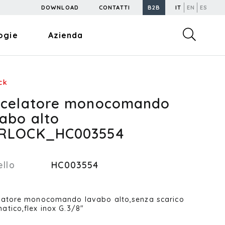
DOWNLOAD
CONTATTI
B2B
IT
EN
ES
ogie
Azienda
ck
scelatore monocomando
vabo alto
RLOCK_HC003554
llo
HC003554
latore monocomando lavabo alto,senza scarico
atico,flex inox G.3/8"