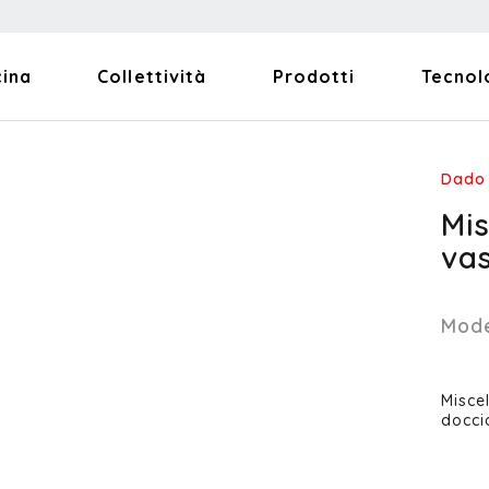
cina
Collettività
Prodotti
Tecnol
Dado
Mi
va
Mode
Misce
docci