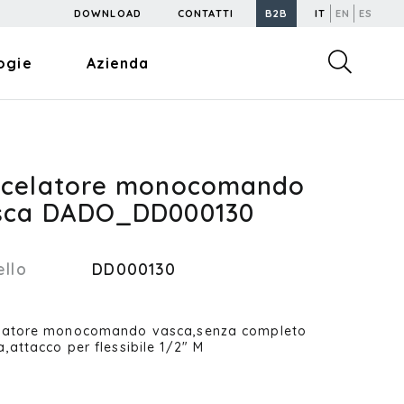
DOWNLOAD
CONTATTI
B2B
IT
EN
ES
ogie
Azienda
scelatore monocomando
sca DADO_DD000130
llo
DD000130
latore monocomando vasca,senza completo
a,attacco per flessibile 1/2" M