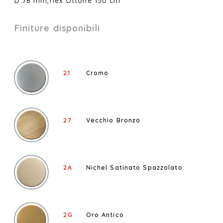
D.78 mm,flex Ottone 150 cm
Finiture disponibili
21
Cromo
27
Vecchio Bronzo
2A
Nichel Satinato Spazzolato
2G
Oro Antico