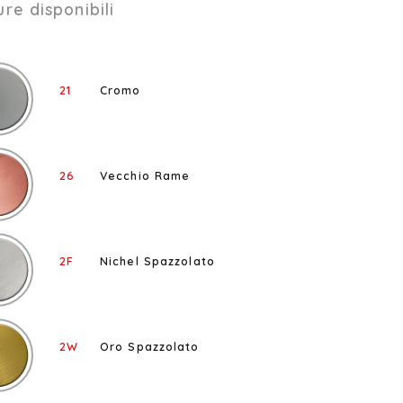
ure disponibili
21
Cromo
26
Vecchio Rame
2F
Nichel Spazzolato
2W
Oro Spazzolato