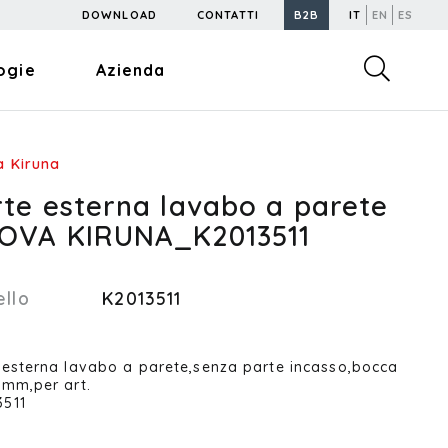
DOWNLOAD
CONTATTI
B2B
IT
EN
ES
ogie
Azienda
 Kiruna
rte esterna lavabo a parete
OVA KIRUNA_K2013511
llo
K2013511
 esterna lavabo a parete,senza parte incasso,bocca
 mm,per art.
511