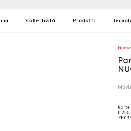
cina
Collettività
Prodotti
Tecnol
Nuova
Pa
NU
Mode
Parte
L.250
ZB033