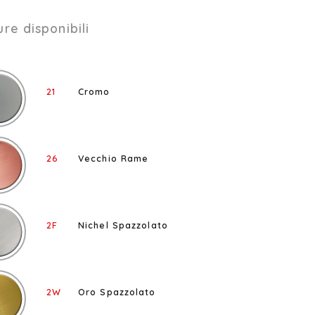
ure disponibili
21
Cromo
26
Vecchio Rame
2F
Nichel Spazzolato
2W
Oro Spazzolato