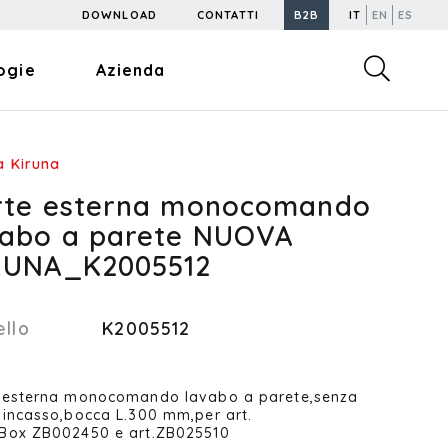
DOWNLOAD
CONTATTI
B2B
IT
EN
ES
ogie
Azienda
 Kiruna
rte esterna monocomando
vabo a parete NUOVA
RUNA_K2005512
llo
K2005512
 esterna monocomando lavabo a parete,senza
 incasso,bocca L.300 mm,per art.
Box ZB002450 e art.ZB025510