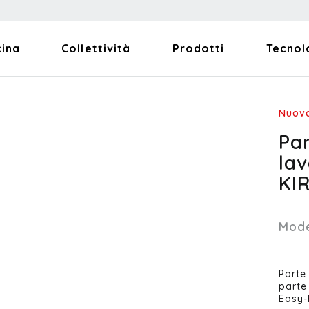
cina
Collettività
Prodotti
Tecnol
Nuova
Pa
la
KI
Mode
Parte
parte
Easy-