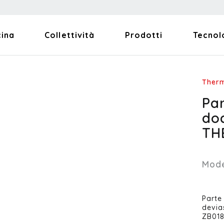
cina
Collettività
Prodotti
Tecnol
Ther
Pa
doc
TH
Mode
Parte
devia
ZB018