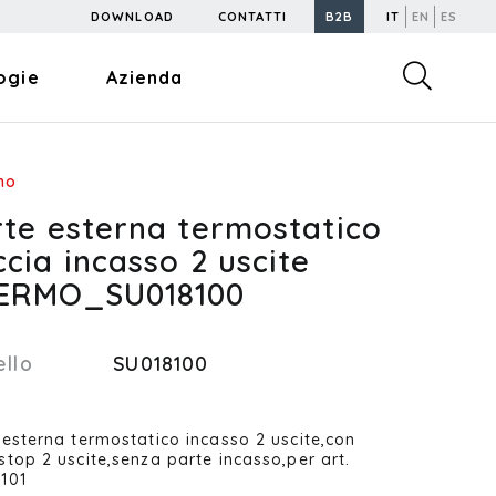
DOWNLOAD
CONTATTI
B2B
IT
EN
ES
ogie
Azienda
mo
rte esterna termostatico
cia incasso 2 uscite
ERMO_SU018100
llo
SU018100
 esterna termostatico incasso 2 uscite,con
stop 2 uscite,senza parte incasso,per art.
101