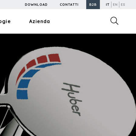
DOWNLOAD
CONTATTI
B2B
IT
EN
ES
ogie
Azienda