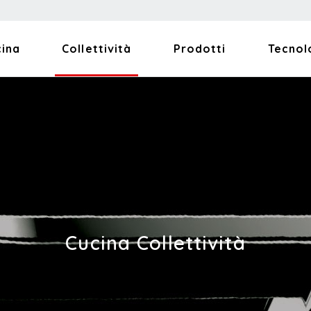
cina
Collettività
Prodotti
Tecnol
Cucina Collettività