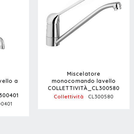
e
Miscelatore
ello a
monocomando lavello
COLLETTIVITÀ_CL300580
300401
Collettività
CL300580
00401