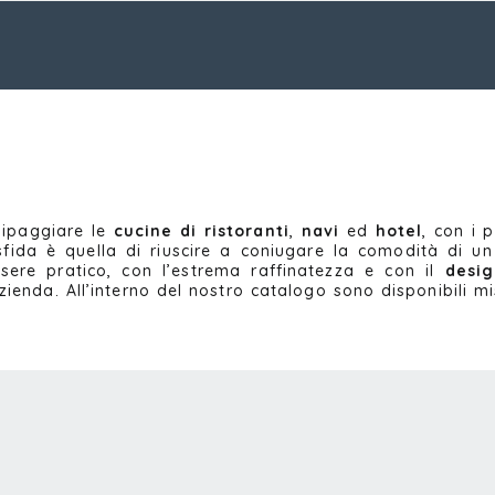
uipaggiare le
cucine
di ristoranti
,
navi
ed
hotel
, con i 
sfida è quella di riuscire a coniugare la comodità di u
sere pratico, con l’estrema raffinatezza e con il
desi
zienda. All’interno del nostro catalogo sono disponibili m