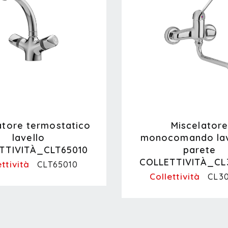
atore termostatico
Miscelator
lavello
monocomando lav
TTIVITÀ_CLT65010
parete
COLLETTIVITÀ_CL
ettività
CLT65010
Collettività
CL3