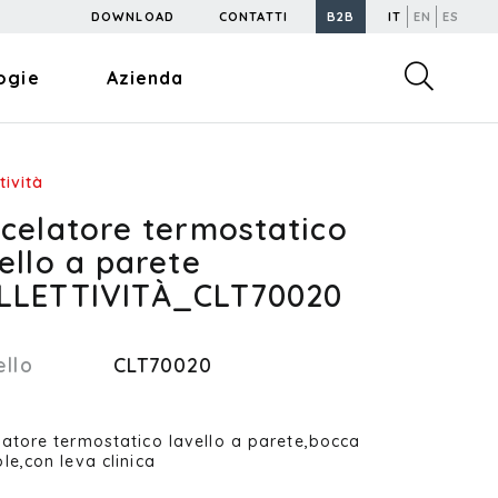
DOWNLOAD
CONTATTI
B2B
IT
EN
ES
ogie
Azienda
tività
scelatore termostatico
ello a parete
LLETTIVITÀ_CLT70020
llo
CLT70020
latore termostatico lavello a parete,bocca
le,con leva clinica