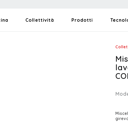
cina
Collettività
Prodotti
Tecnol
Collet
Mi
lav
CO
Mode
Misce
girevo