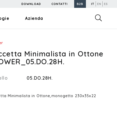
DOWNLOAD
CONTATTI
B2B
IT
EN
ES
ogie
Azienda
er
cetta Minimalista in Ottone
OWER_05.DO.28H.
llo
05.DO.28H.
tta Minimalista in Ottone,monogetto 230x35x22