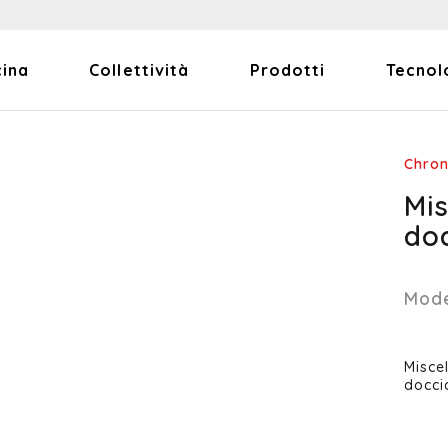
cina
Collettività
Prodotti
Tecnol
Chro
Mi
do
Mode
Misce
docci