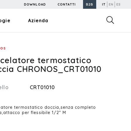
DOWNLOAD
CONTATTI
B2B
IT
EN
ES
ogie
Azienda
nos
scelatore termostatico
ccia CHRONOS_CRT01010
llo
CRT01010
latore termostatico doccia,senza completo
a,attacco per flessibile 1/2" M