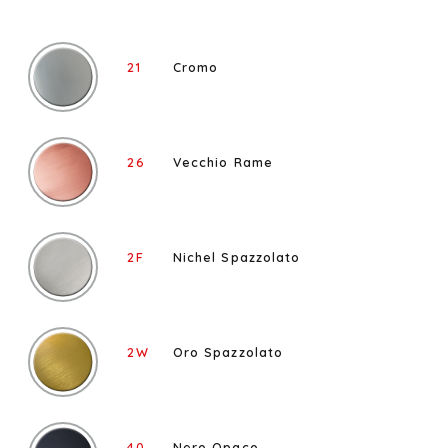
21
Cromo
26
Vecchio Rame
2F
Nichel Spazzolato
2W
Oro Spazzolato
40
Nero Opaco