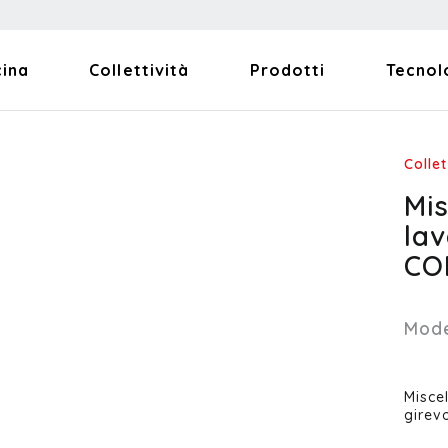
cina
Collettività
Prodotti
Tecnol
Collet
Mi
la
CO
Mode
Misce
girev