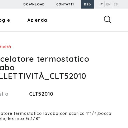
DOWNLOAD
CONTATTI
B2B
IT
EN
ES
ogie
Azienda
tività
scelatore termostatico
vabo
LLETTIVITÀ_CLT52010
llo
CLT52010
latore termostatico lavabo,con scarico 1"1/4,bocca
ole,flex inox G.3/8"