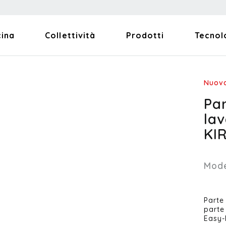
cina
Collettività
Prodotti
Tecnol
Nuova
Pa
la
KI
Mode
Parte
parte
Easy-