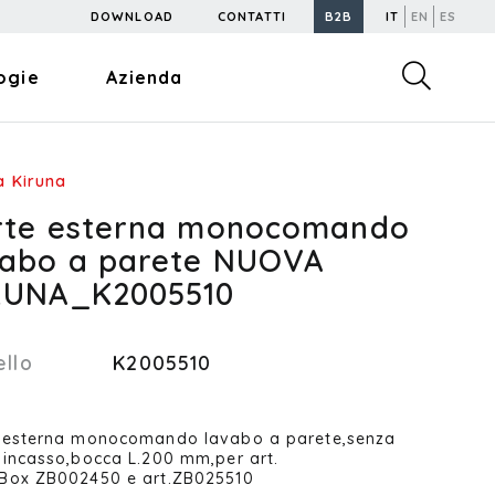
DOWNLOAD
CONTATTI
B2B
IT
EN
ES
ogie
Azienda
 Kiruna
rte esterna monocomando
vabo a parete NUOVA
RUNA_K2005510
llo
K2005510
 esterna monocomando lavabo a parete,senza
 incasso,bocca L.200 mm,per art.
Box ZB002450 e art.ZB025510