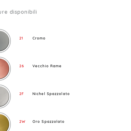
ure disponibili
21
Cromo
26
Vecchio Rame
2F
Nichel Spazzolato
2W
Oro Spazzolato