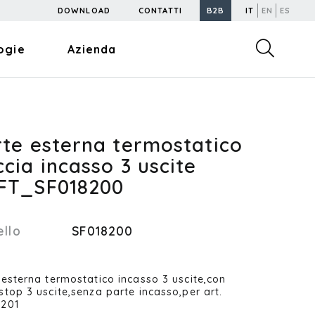
DOWNLOAD
CONTATTI
B2B
IT
EN
ES
ogie
Azienda
rte esterna termostatico
cia incasso 3 uscite
FT_SF018200
llo
SF018200
 esterna termostatico incasso 3 uscite,con
stop 3 uscite,senza parte incasso,per art.
8201