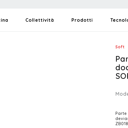
cina
Collettività
Prodotti
Tecnol
Soft
Pa
doc
SO
Mode
Parte
devia
ZB01