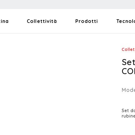
cina
Collettività
Prodotti
Tecnol
Collet
Se
CO
Mode
Set d
rubin