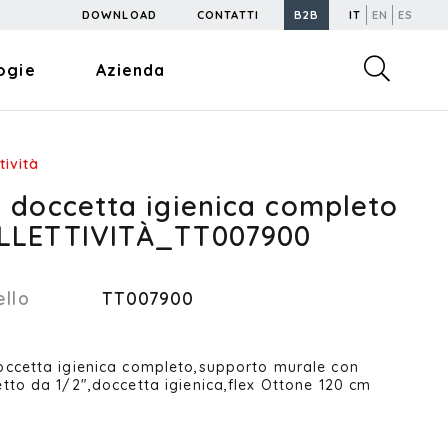
DOWNLOAD
CONTATTI
B2B
IT
EN
ES
ogie
Azienda
tività
t doccetta igienica completo
LLETTIVITÀ_TT007900
llo
TT007900
occetta igienica completo,supporto murale con
etto da 1/2",doccetta igienica,flex Ottone 120 cm