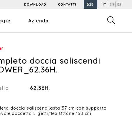
DOWNLOAD
CONTATTI
B2B
IT
EN
ES
ogie
Azienda
er
mpleto doccia saliscendi
OWER_62.36H.
llo
62.36H.
eto doccia saliscendi,asta 57 cm con supporto
evole,doccetta 5 getti,flex Ottone 150 cm