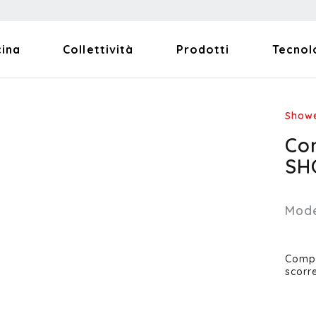
cina
Collettività
Prodotti
Tecnol
Show
Co
SH
Mode
Compl
scorr