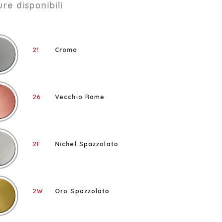
ure disponibili
21
Cromo
26
Vecchio Rame
2F
Nichel Spazzolato
2W
Oro Spazzolato