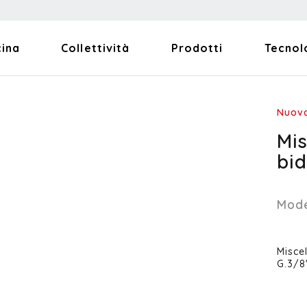
cina
Collettività
Prodotti
Tecnol
Nuova
Mi
bi
Mode
Misce
G.3/8