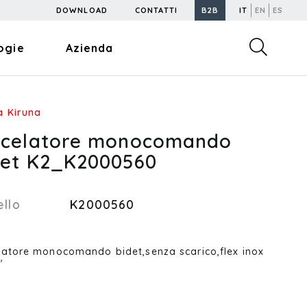
DOWNLOAD
CONTATTI
B2B
IT
EN
ES
ogie
Azienda
 Kiruna
scelatore monocomando
det K2_K2000560
llo
K2000560
latore monocomando bidet,senza scarico,flex inox
"