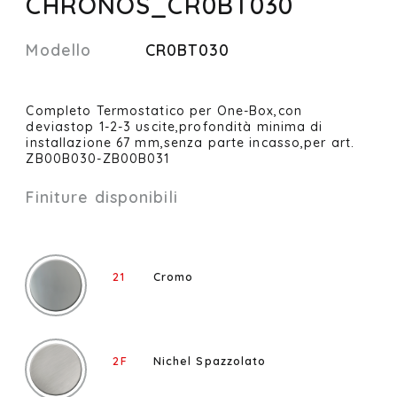
CHRONOS_CR0BT030
Modello
CR0BT030
Completo Termostatico per One-Box,con
deviastop 1-2-3 uscite,profondità minima di
installazione 67 mm,senza parte incasso,per art.
ZB00B030-ZB00B031
Finiture disponibili
21
Cromo
2F
Nichel Spazzolato