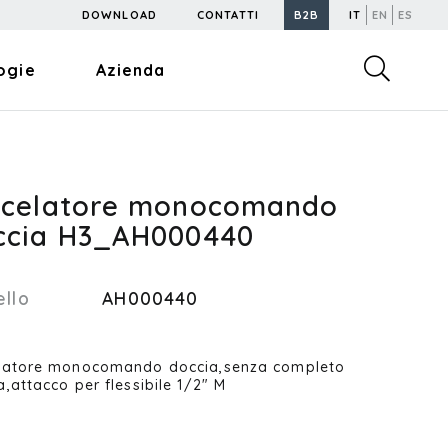
DOWNLOAD
CONTATTI
B2B
IT
EN
ES
ogie
Azienda
scelatore monocomando
ccia H3_AH000440
llo
AH000440
latore monocomando doccia,senza completo
a,attacco per flessibile 1/2" M