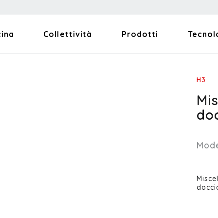
cina
Collettività
Prodotti
Tecnol
H3
Mi
do
Mode
Misce
docci